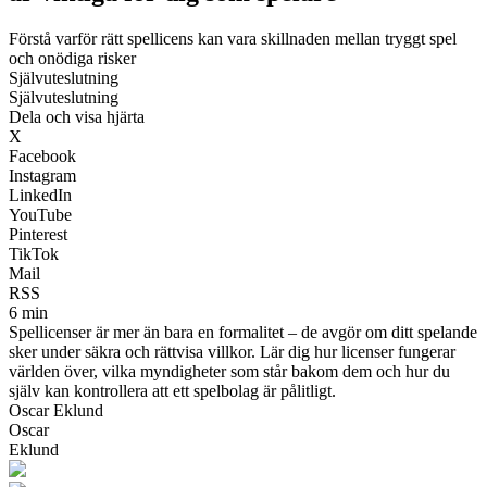
Förstå varför rätt spellicens kan vara skillnaden mellan tryggt spel
och onödiga risker
Självuteslutning
Självuteslutning
Dela och visa hjärta
X
Facebook
Instagram
LinkedIn
YouTube
Pinterest
TikTok
Mail
RSS
6 min
Spellicenser är mer än bara en formalitet – de avgör om ditt spelande
sker under säkra och rättvisa villkor. Lär dig hur licenser fungerar
världen över, vilka myndigheter som står bakom dem och hur du
själv kan kontrollera att ett spelbolag är pålitligt.
Oscar Eklund
Oscar
Eklund