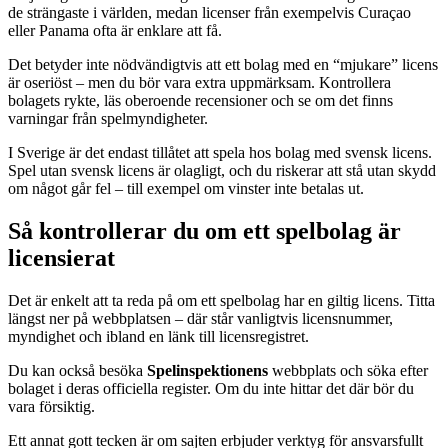
de strängaste i världen, medan licenser från exempelvis Curaçao
eller Panama ofta är enklare att få.
Det betyder inte nödvändigtvis att ett bolag med en “mjukare” licens
är oseriöst – men du bör vara extra uppmärksam. Kontrollera
bolagets rykte, läs oberoende recensioner och se om det finns
varningar från spelmyndigheter.
I Sverige är det endast tillåtet att spela hos bolag med svensk licens.
Spel utan svensk licens är olagligt, och du riskerar att stå utan skydd
om något går fel – till exempel om vinster inte betalas ut.
Så kontrollerar du om ett spelbolag är
licensierat
Det är enkelt att ta reda på om ett spelbolag har en giltig licens. Titta
längst ner på webbplatsen – där står vanligtvis licensnummer,
myndighet och ibland en länk till licensregistret.
Du kan också besöka
Spelinspektionens
webbplats och söka efter
bolaget i deras officiella register. Om du inte hittar det där bör du
vara försiktig.
Ett annat gott tecken är om sajten erbjuder verktyg för ansvarsfullt