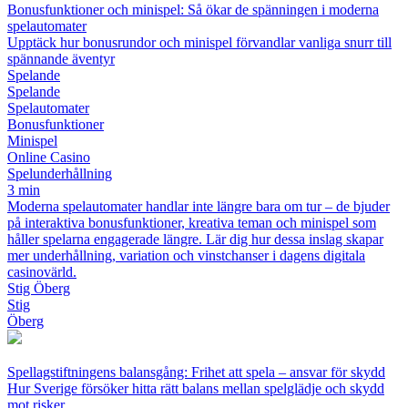
Bonusfunktioner och minispel: Så ökar de spänningen i moderna
spelautomater
Upptäck hur bonusrundor och minispel förvandlar vanliga snurr till
spännande äventyr
Spelande
Spelande
Spelautomater
Bonusfunktioner
Minispel
Online Casino
Spelunderhållning
3 min
Moderna spelautomater handlar inte längre bara om tur – de bjuder
på interaktiva bonusfunktioner, kreativa teman och minispel som
håller spelarna engagerade längre. Lär dig hur dessa inslag skapar
mer underhållning, variation och vinstchanser i dagens digitala
casinovärld.
Stig Öberg
Stig
Öberg
Spellagstiftningens balansgång: Frihet att spela – ansvar för skydd
Hur Sverige försöker hitta rätt balans mellan spelglädje och skydd
mot risker