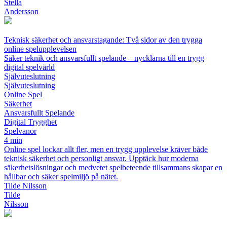
Stella
Andersson
Teknisk säkerhet och ansvarstagande: Två sidor av den trygga
online spelupplevelsen
Säker teknik och ansvarsfullt spelande – nycklarna till en trygg
digital spelvärld
Självuteslutning
Självuteslutning
Online Spel
Säkerhet
Ansvarsfullt Spelande
Digital Trygghet
Spelvanor
4 min
Online spel lockar allt fler, men en trygg upplevelse kräver både
teknisk säkerhet och personligt ansvar. Upptäck hur moderna
säkerhetslösningar och medvetet spelbeteende tillsammans skapar en
hållbar och säker spelmiljö på nätet.
Tilde Nilsson
Tilde
Nilsson