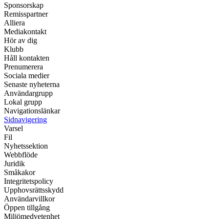
Sponsorskap
Remisspartner
Alliera
Mediakontakt
Hör av dig
Klubb
Håll kontakten
Prenumerera
Sociala medier
Senaste nyheterna
Användargrupp
Lokal grupp
Navigationslänkar
Sidnavigering
Varsel
Fil
Nyhetssektion
Webbflöde
Juridik
Småkakor
Integritetspolicy
Upphovsrättsskydd
Användarvillkor
Öppen tillgång
Miljömedvetenhet