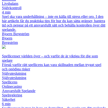
Livsbalans
Självkontroll
4 min
Spel ska vara underhållning – inte en källa till stress eller oro. I den
här artikeln får du praktiska tips för hur du kan sätta gränser, hantera
tid och pengar på ett ansvarsfullt sätt och behålla kontrollen över ditt
spelande.
Bjoern Bergström
Bjoern
Bergström
Spellicenser världen över – och varför de är viktiga för dig som
spelare
Förstå varför rätt spellicens kan vara skillnaden mellan tryggt spel
och onödiga risker
Självuteslutning
Självuteslutning
Spellicens
Onlinecasino
Ansvarsfullt Spelande
Spelreglering
Säkerhet
6 min