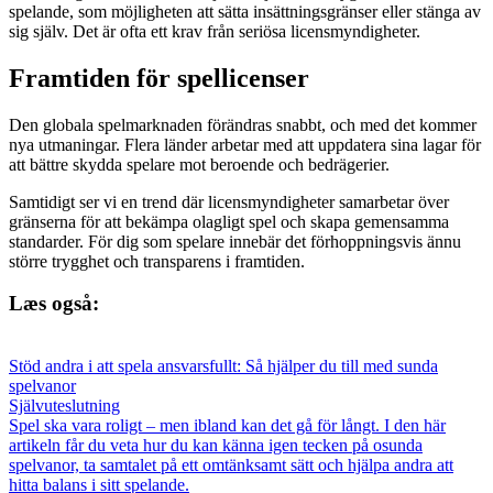
spelande, som möjligheten att sätta insättningsgränser eller stänga av
sig själv. Det är ofta ett krav från seriösa licensmyndigheter.
Framtiden för spellicenser
Den globala spelmarknaden förändras snabbt, och med det kommer
nya utmaningar. Flera länder arbetar med att uppdatera sina lagar för
att bättre skydda spelare mot beroende och bedrägerier.
Samtidigt ser vi en trend där licensmyndigheter samarbetar över
gränserna för att bekämpa olagligt spel och skapa gemensamma
standarder. För dig som spelare innebär det förhoppningsvis ännu
större trygghet och transparens i framtiden.
Læs også:
Stöd andra i att spela ansvarsfullt: Så hjälper du till med sunda
spelvanor
Självuteslutning
Spel ska vara roligt – men ibland kan det gå för långt. I den här
artikeln får du veta hur du kan känna igen tecken på osunda
spelvanor, ta samtalet på ett omtänksamt sätt och hjälpa andra att
hitta balans i sitt spelande.