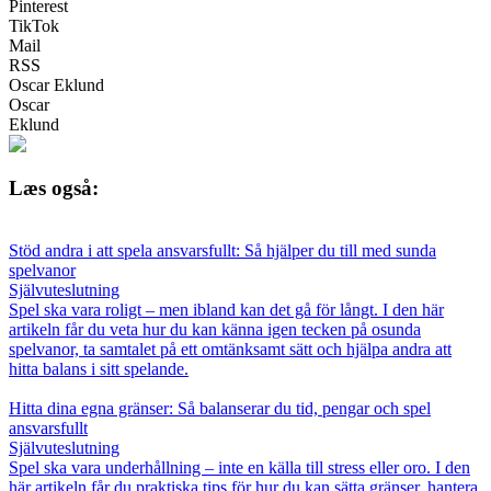
Pinterest
TikTok
Mail
RSS
Oscar Eklund
Oscar
Eklund
Læs også:
Stöd andra i att spela ansvarsfullt: Så hjälper du till med sunda
spelvanor
Självuteslutning
Spel ska vara roligt – men ibland kan det gå för långt. I den här
artikeln får du veta hur du kan känna igen tecken på osunda
spelvanor, ta samtalet på ett omtänksamt sätt och hjälpa andra att
hitta balans i sitt spelande.
Hitta dina egna gränser: Så balanserar du tid, pengar och spel
ansvarsfullt
Självuteslutning
Spel ska vara underhållning – inte en källa till stress eller oro. I den
här artikeln får du praktiska tips för hur du kan sätta gränser, hantera