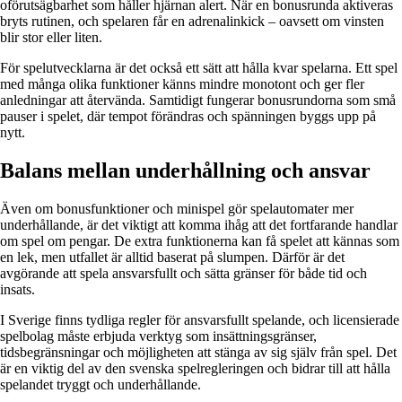
oförutsägbarhet som håller hjärnan alert. När en bonusrunda aktiveras
bryts rutinen, och spelaren får en adrenalinkick – oavsett om vinsten
blir stor eller liten.
För spelutvecklarna är det också ett sätt att hålla kvar spelarna. Ett spel
med många olika funktioner känns mindre monotont och ger fler
anledningar att återvända. Samtidigt fungerar bonusrundorna som små
pauser i spelet, där tempot förändras och spänningen byggs upp på
nytt.
Balans mellan underhållning och ansvar
Även om bonusfunktioner och minispel gör spelautomater mer
underhållande, är det viktigt att komma ihåg att det fortfarande handlar
om spel om pengar. De extra funktionerna kan få spelet att kännas som
en lek, men utfallet är alltid baserat på slumpen. Därför är det
avgörande att spela ansvarsfullt och sätta gränser för både tid och
insats.
I Sverige finns tydliga regler för ansvarsfullt spelande, och licensierade
spelbolag måste erbjuda verktyg som insättningsgränser,
tidsbegränsningar och möjligheten att stänga av sig själv från spel. Det
är en viktig del av den svenska spelregleringen och bidrar till att hålla
spelandet tryggt och underhållande.