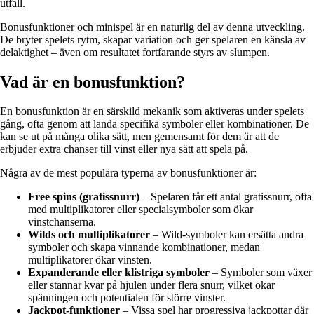
utfall.
Bonusfunktioner och minispel är en naturlig del av denna utveckling.
De bryter spelets rytm, skapar variation och ger spelaren en känsla av
delaktighet – även om resultatet fortfarande styrs av slumpen.
Vad är en bonusfunktion?
En bonusfunktion är en särskild mekanik som aktiveras under spelets
gång, ofta genom att landa specifika symboler eller kombinationer. De
kan se ut på många olika sätt, men gemensamt för dem är att de
erbjuder extra chanser till vinst eller nya sätt att spela på.
Några av de mest populära typerna av bonusfunktioner är:
Free spins (gratissnurr)
– Spelaren får ett antal gratissnurr, ofta
med multiplikatorer eller specialsymboler som ökar
vinstchanserna.
Wilds och multiplikatorer
– Wild-symboler kan ersätta andra
symboler och skapa vinnande kombinationer, medan
multiplikatorer ökar vinsten.
Expanderande eller klistriga symboler
– Symboler som växer
eller stannar kvar på hjulen under flera snurr, vilket ökar
spänningen och potentialen för större vinster.
Jackpot-funktioner
– Vissa spel har progressiva jackpottar där