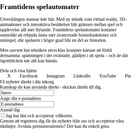
Framtidens spelautomater
Utvecklingen stannar inte här. Med ny teknik som virtual reality, 3D-
animationer och interaktiva berättelser blir gränsen mellan spel och
upplevelse allt mer flytande. Framtidens spelautomater kommer
sannolikt att erbjuda ännu mer avancerade bonusfunktioner och
minispel, där spelaren i högre grad blir en del av historien.
Men oavsett hur tekniken utvecklas kommer kärnan att förbli
densamma: spänningen i det oväntade, glädjen i att spela – och de där
ögonblicken när allt kan hända.
Dela och visa hjärta
X
Facebook
Instagram
LinkedIn
YouTube
Pin
Få nyheter direkt i din inkorg
Kunskap du kan använda direkt - skickas direkt till dig.
Ange din e-postadress
Anmäl dig
Jag har läst och accepterar villkoren.
Genom att registrera dig får du nyheter från oss och accepterar våra
riktlinjer. Avsluta prenumerationen? Det kan du enkelt göra.