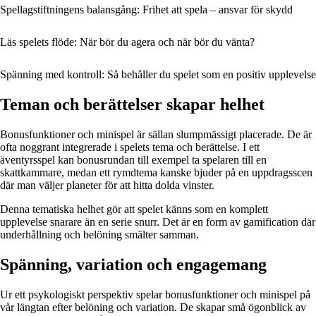
Spellagstiftningens balansgång: Frihet att spela – ansvar för skydd
Läs spelets flöde: När bör du agera och när bör du vänta?
Spänning med kontroll: Så behåller du spelet som en positiv upplevelse
Teman och berättelser skapar helhet
Bonusfunktioner och minispel är sällan slumpmässigt placerade. De är
ofta noggrant integrerade i spelets tema och berättelse. I ett
äventyrsspel kan bonusrundan till exempel ta spelaren till en
skattkammare, medan ett rymdtema kanske bjuder på en uppdragsscen
där man väljer planeter för att hitta dolda vinster.
Denna tematiska helhet gör att spelet känns som en komplett
upplevelse snarare än en serie snurr. Det är en form av gamification där
underhållning och belöning smälter samman.
Spänning, variation och engagemang
Ur ett psykologiskt perspektiv spelar bonusfunktioner och minispel på
vår längtan efter belöning och variation. De skapar små ögonblick av