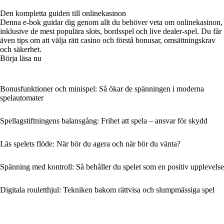
Den kompletta guiden till onlinekasinon
Denna e-bok guidar dig genom allt du behöver veta om onlinekasinon,
inklusive de mest populära slots, bordsspel och live dealer-spel. Du får
även tips om att välja rätt casino och förstå bonusar, omsättningskrav
och säkerhet.
Börja läsa nu
Bonusfunktioner och minispel: Så ökar de spänningen i moderna
spelautomater
Spellagstiftningens balansgång: Frihet att spela – ansvar för skydd
Läs spelets flöde: När bör du agera och när bör du vänta?
Spänning med kontroll: Så behåller du spelet som en positiv upplevelse
Digitala rouletthjul: Tekniken bakom rättvisa och slumpmässiga spel