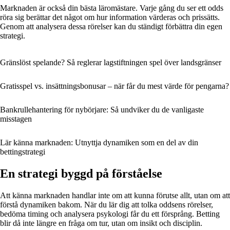
Marknaden är också din bästa läromästare. Varje gång du ser ett odds
röra sig berättar det något om hur information värderas och prissätts.
Genom att analysera dessa rörelser kan du ständigt förbättra din egen
strategi.
Gränslöst spelande? Så reglerar lagstiftningen spel över landsgränser
Gratisspel vs. insättningsbonusar – när får du mest värde för pengarna?
Bankrullehantering för nybörjare: Så undviker du de vanligaste
misstagen
Lär känna marknaden: Utnyttja dynamiken som en del av din
bettingstrategi
En strategi byggd på förståelse
Att känna marknaden handlar inte om att kunna förutse allt, utan om att
förstå dynamiken bakom. När du lär dig att tolka oddsens rörelser,
bedöma timing och analysera psykologi får du ett försprång. Betting
blir då inte längre en fråga om tur, utan om insikt och disciplin.