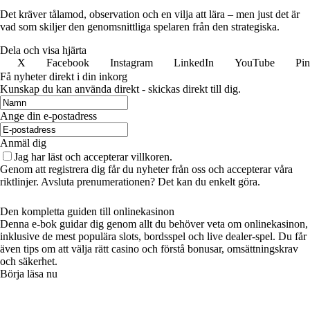
Det kräver tålamod, observation och en vilja att lära – men just det är
vad som skiljer den genomsnittliga spelaren från den strategiska.
Dela och visa hjärta
X
Facebook
Instagram
LinkedIn
YouTube
Pin
Få nyheter direkt i din inkorg
Kunskap du kan använda direkt - skickas direkt till dig.
Ange din e-postadress
Anmäl dig
Jag har läst och accepterar villkoren.
Genom att registrera dig får du nyheter från oss och accepterar våra
riktlinjer. Avsluta prenumerationen? Det kan du enkelt göra.
Den kompletta guiden till onlinekasinon
Denna e-bok guidar dig genom allt du behöver veta om onlinekasinon,
inklusive de mest populära slots, bordsspel och live dealer-spel. Du får
även tips om att välja rätt casino och förstå bonusar, omsättningskrav
och säkerhet.
Börja läsa nu