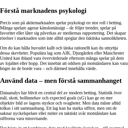
Förstå marknadens psykologi
Precis som på aktiemarknaden spelar psykologi en stor roll i betting.
Många spelare agerar känslomässigt – de följer trender, spelar på
favoriter eller låter sig påverkas av mediernas rapportering. Det skapar
rörelser i marknaden som inte alltid speglar den faktiska sannolikheten.
Om du kan hålla huvudet kallt och tänka rationellt kan du utnyttja
dessa skevheter. Populära lag som AIK, Djurgården eller Manchester
United kan ibland vara övervärderade eftersom många spelar på dem
av lojalitet eller hopp. Det innebär att oddsen på motståndaren kan vara
högre än de borde vara – och därmed innehålla värde.
Använd data – men förstå sammanhanget
Dataanalys har blivit en central del av modern betting. Statistik över
mål, skott, bollinnehav och expected goals (xG) kan ge en mer
objektiv bild av lagens styrkor och svagheter. Men data måste alltid
tolkas i sitt sammanhang. Ett lag kan ha starka siffror, men om de
saknar nyckelspelare eller möter en taktiskt svår motståndare kan
siffrorna vara missvisande.